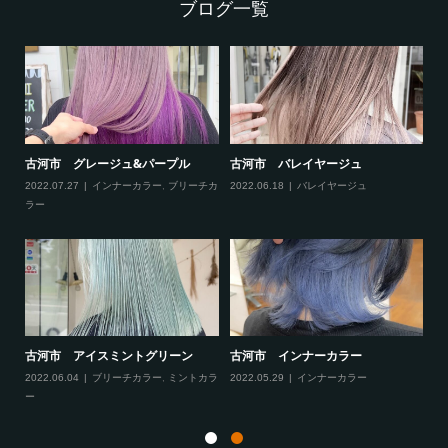
ブログ一覧
古河市 グレージュ&パープル
古河市 バレイヤージュ
古
2022.07.27
インナーカラー
,
ブリーチカ
2022.06.18
バレイヤージュ
20
ラー
ラ
古河市 アイスミントグリーン
古河市 インナーカラー
古
カラ
2022.06.04
ブリーチカラー
,
ミントカラ
2022.05.29
インナーカラー
20
ー
ー