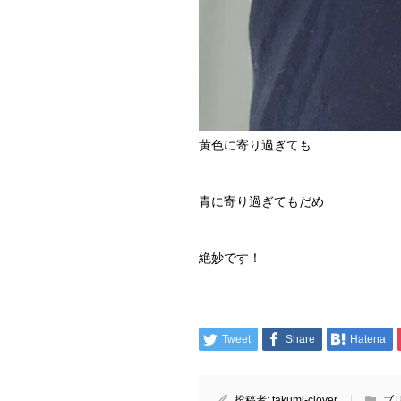
黄色に寄り過ぎても
青に寄り過ぎてもだめ
絶妙です！
Tweet
Share
Hatena
投稿者:
takumi-clover
ブ