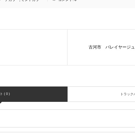
古河市 バレイヤージュ
( 0 )
トラックバッ