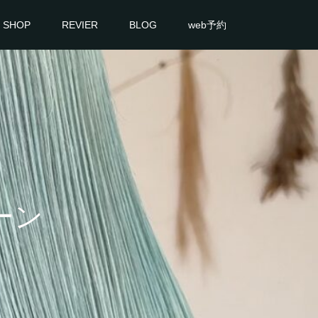
SHOP
REVIER
BLOG
web予約
ーン